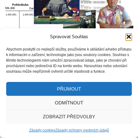
Spravovat Souhlas
Abychom poskytli co nejlepší služby, používáme k ukládání a/nebo přístupu
Mnoho lidí se často ptá, jaký je vlastně rozdíl mezi účetnictvím a
k informacím o zařízení, technologie jako jsou soubory cookies. Souhlas s
těmito technologiemi nám umožní zpracovávat údaje, jako je chování při
informačním systémem? Účetnictví je geniální vynález, ale má
procházení nebo jedinečná ID na tomto webu. Nesouhlas nebo odvolání
jeden nedostatek... Více se dozvíte v článku.
souhlasu může nepříznivě ovlivnit určité vlastnosti a funkce.
VÍCE
0
PŘIJMOUT
ODMÍTNOUT
ZOBRAZIT PŘEDVOLBY
Zásady cookies
Zásady ochrany osobních údajů