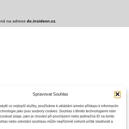
upná na adrese
dc.insidesn.cz
.
Spravovat Souhlas
ytli co nejlepší služby, používáme k ukládání a/nebo přístupu k informacím
technologie jako jsou soubory cookies. Souhlas s těmito technologiemi nám
ovávat údaje, jako je chování při procházení nebo jedinečná ID na tomto
las nebo odvolání souhlasu může nepříznivě ovlivnit určité vlastnosti a