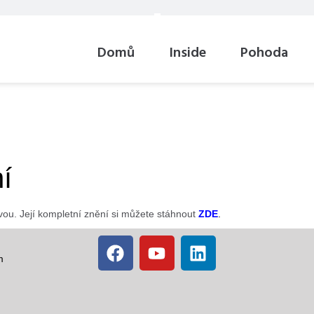
Domů
Inside
Pohoda
í
vou. Její kompletní znění si můžete stáhnout
ZDE
.
m