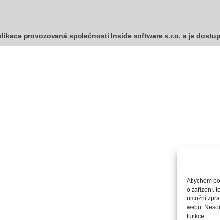
plikace provozovaná společností Inside software s.r.o. a je dost
Abychom posk
o zařízení, 
umožní zprac
webu. Nesouh
funkce.