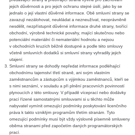
jejich důvěrnosti a pro jejich ochranu stejné úsilí, jako by se
jednalo o její vlastní důvěrné informace. Obě smluvní strany se
zavazují nezálohovat, neukládat a nezneužívat, neoprávněně
nesdělit, nezpřístupnit důvěrné informace druhé strany, tvořící
obchodní, výrobně technické povahy, mající skutečnou nebo
potenciální materiální či nemateriální hodnotu a nejsou
v obchodních kruzích běžně dostupné a podle této smlouvy
včetně smluvních dodatků si smluvní strany vyhradily jejich
utajení.
Smluvní strany se dohodly nepředat informace podléhající
obchodnímu tajemství třetí straně, ani svým vlastním
zaměstnancům a zástupcům s výjimkou zaměstnanců, kteří se
s nimi seznámí, v souladu a při plnění pracovních povinností
plynoucích z této smlouvy. V případě víceprací nebo dodávky
prací řízené samostatnými smlouvami si u těchto může
nabyvatel vymínit omezující podmínky poskytování licenčního
práva k takto vzniklým programům třetím stranám. Tyto
omezující podmínky musí být vždy výslovně písemně smluveny
oběma stranami před započetím daných programátorských
prací.