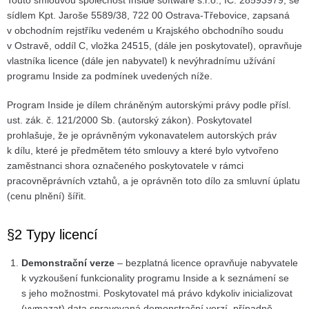
Touto smlouvou společnost Inside software s.r.o., IČ: 28593979, se
sídlem Kpt. Jaroše 5589/38, 722 00 Ostrava-Třebovice, zapsaná
v obchodním rejstříku vedeném u Krajského obchodního soudu
v Ostravě, oddíl C, vložka 24515, (dále jen poskytovatel), opravňuje
vlastníka licence (dále jen nabyvatel) k nevýhradnímu užívání
programu Inside za podmínek uvedených níže.
Program Inside je dílem chráněným autorskými právy podle přísl.
ust. zák. č. 121/2000 Sb. (autorský zákon). Poskytovatel
prohlašuje, že je oprávněným vykonavatelem autorských práv
k dílu, které je předmětem této smlouvy a které bylo vytvořeno
zaměstnanci shora označeného poskytovatele v rámci
pracovněprávních vztahů, a je oprávněn toto dílo za smluvní úplatu
(cenu plnění) šířit.
§2 Typy licencí
Demonstrační verze
– bezplatná licence opravňuje nabyvatele
k vyzkoušení funkcionality programu Inside a k seznámení se
s jeho možnostmi. Poskytovatel má právo kdykoliv inicializovat
(vymazat) data spravovaná demonstrační verzí, případně