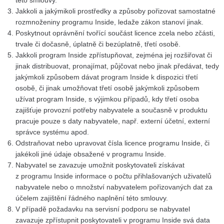
této smlouvy.
Jakkoli a jakýmikoli prostředky a způsoby pořizovat samostatné
rozmnoženiny programu Inside, ledaže zákon stanoví jinak.
Poskytnout oprávnění tvořící součást licence zcela nebo zčásti,
trvale či dočasně, úplatně či bezúplatně, třetí osobě.
Jakkoli program Inside zpřístupňovat, zejména jej rozšiřovat či
jinak distribuovat, pronajímat, půjčovat nebo jinak předávat, tedy
jakýmkoli způsobem dávat program Inside k dispozici třetí
osobě, či jinak umožňovat třetí osobě jakýmkoli způsobem
užívat program Inside, s výjimkou případů, kdy třetí osoba
zajišťuje provozní potřeby nabyvatele a současně v produktu
pracuje pouze s daty nabyvatele, např. externí účetní, externí
správce systému apod.
Odstraňovat nebo upravovat čísla licence programu Inside, či
jakékoli jiné údaje obsažené v programu Inside.
Nabyvatel se zavazuje umožnit poskytovateli získávat
z programu Inside informace o počtu přihlašovaných uživatelů
nabyvatele nebo o množství nabyvatelem pořizovaných dat za
účelem zajištění řádného naplnění této smlouvy.
V případě požadavku na servisní podporu se nabyvatel
zavazuje zpřístupnit poskytovateli v programu Inside svá data