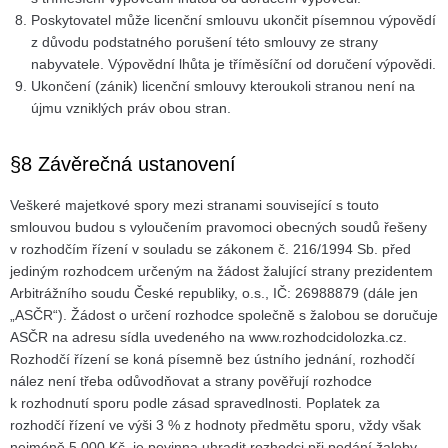
Poskytovatel může licenční smlouvu ukončit písemnou výpovědí
z důvodu podstatného porušení této smlouvy ze strany
nabyvatele. Výpovědní lhůta je tříměsíční od doručení výpovědi.
Ukončení (zánik) licenční smlouvy kteroukoli stranou není na
újmu vzniklých práv obou stran.
§8 Závěrečná ustanovení
Veškeré majetkové spory mezi stranami související s touto
smlouvou budou s vyloučením pravomoci obecných soudů řešeny
v rozhodčím řízení v souladu se zákonem č. 216/1994 Sb. před
jediným rozhodcem určeným na žádost žalující strany prezidentem
Arbitrážního soudu České republiky, o.s., IČ: 26988879 (dále jen
„ASČR“). Žádost o určení rozhodce společně s žalobou se doručuje
ASČR na adresu sídla uvedeného na www.rozhodcidolozka.cz.
Rozhodčí řízení se koná písemně bez ústního jednání, rozhodčí
nález není třeba odůvodňovat a strany pověřují rozhodce
k rozhodnutí sporu podle zásad spravedlnosti. Poplatek za
rozhodčí řízení ve výši 3 % z hodnoty předmětu sporu, vždy však
nejméně 5.000 Kč, je povinna uhradit rozhodci při podání žaloby