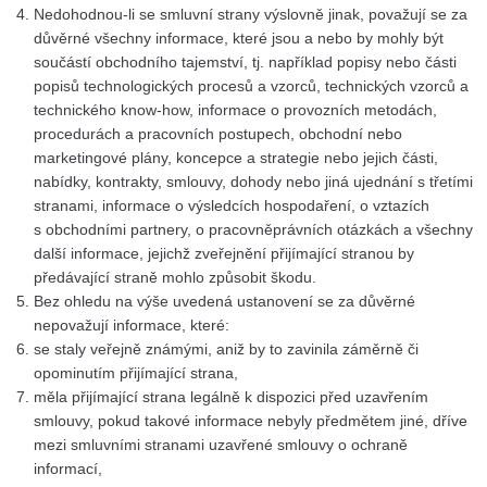
Nedohodnou-li se smluvní strany výslovně jinak, považují se za
důvěrné všechny informace, které jsou a nebo by mohly být
součástí obchodního tajemství, tj. například popisy nebo části
popisů technologických procesů a vzorců, technických vzorců a
technického know-how, informace o provozních metodách,
procedurách a pracovních postupech, obchodní nebo
marketingové plány, koncepce a strategie nebo jejich části,
nabídky, kontrakty, smlouvy, dohody nebo jiná ujednání s třetími
stranami, informace o výsledcích hospodaření, o vztazích
s obchodními partnery, o pracovněprávních otázkách a všechny
další informace, jejichž zveřejnění přijímající stranou by
předávající straně mohlo způsobit škodu.
Bez ohledu na výše uvedená ustanovení se za důvěrné
nepovažují informace, které:
se staly veřejně známými, aniž by to zavinila záměrně či
opominutím přijímající strana,
měla přijímající strana legálně k dispozici před uzavřením
smlouvy, pokud takové informace nebyly předmětem jiné, dříve
mezi smluvními stranami uzavřené smlouvy o ochraně
informací,