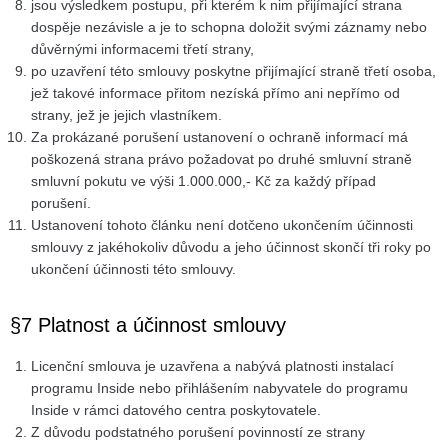
jsou výsledkem postupu, při kterém k nim přijímající strana
dospěje nezávisle a je to schopna doložit svými záznamy nebo
důvěrnými informacemi třetí strany,
po uzavření této smlouvy poskytne přijímající straně třetí osoba,
jež takové informace přitom nezíská přímo ani nepřímo od
strany, jež je jejich vlastníkem.
Za prokázané porušení ustanovení o ochraně informací má
poškozená strana právo požadovat po druhé smluvní straně
smluvní pokutu ve výši 1.000.000,- Kč za každý případ
porušení.
Ustanovení tohoto článku není dotčeno ukončením účinnosti
smlouvy z jakéhokoliv důvodu a jeho účinnost skončí tři roky po
ukončení účinnosti této smlouvy.
§7 Platnost a účinnost smlouvy
Licenční smlouva je uzavřena a nabývá platnosti instalací
programu Inside nebo přihlášením nabyvatele do programu
Inside v rámci datového centra poskytovatele.
Z důvodu podstatného porušení povinností ze strany