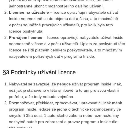
jednostranně ukončit možnost jejího dalšího užívání.
Licence na uživatele
– licence opravňuje nabyvatele užívat
Inside neomezeně co do objemu dat a času, a to maximálně
v počtu souběžně pracujících uživatelů, pro kolik byla tato
licence poskytnuta.
Pronájem licence
– licence opravňuje nabyvatele užívat Inside
neomezeně v čase a v počtu uživatelů. Úplata za poskytnutí této
licence se řídí platným ceníkem poskytovatele, a to množstvím
nabyvatelem pořízených dat v programu Inside.
§3 Podmínky užívání licence
Nabyvatel se zavazuje, že nebude užívat program Inside jinak,
než jak je stanoveno v této smlouvě, a to ani pro svou vlastní
potřebu, a že tedy nebude zejména:
Rozmnožovat, překládat, zpracovávat, upravovat či jinak měnit
program Inside, ledaže se jedná o technické rozmnoženiny ve
smyslu § 38a odst. 1 autorského zákona nebo rozmnoženiny
nezbytně nutné pro zobrazení a provoz programu Inside dle