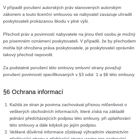
V případě porušení autorských práv stanovených autorským
zákonem a touto licenční smlouvou se nabyvatel zavazuje uhradit
poskytovateli prokázanou škodu v plné výši.
Přechod práv a povinností nabyvatele na jinou třetí osobu je možný
po písemném oznámení poskytovateli. V případě, že by přechodem
mohla být ohrožena práva poskytovatele, je poskytovatel oprávněn
takový přechod nepovolit.
Za podstatné porušení této smlouvy smluvní strany považují
porušení povinností specifikovaných v §3 odst. 1 a §6 této smlouvy.
§6 Ochrana informací
Každá ze stran je povinna zachovávat přísnou mlčenlivost o
veškerých obchodních informacích, které získá na základě
jednání předcházejících podpisu této smlouvy, při uplatňování
této smlouvy a dále kdykoli po jejím podpisu.
Veškeré důvěrné informace zůstávají výhradním vlastnictvím
předávající strany a přebírající strana vyvine pro zachování