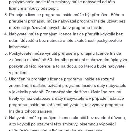
poskytovatele podle této smlouvy může nabyvatel od této
licenční smlouvy odstoupit.
Pronájem licence programu Inside může být přerušen. Během
přerušení pronájmu může nabyvatel program Inside užívat bez
možnosti pořizování nových dat v programu Inside.
Nabyvatel může pronájem licence Inside přerušit kdykoliv bez
udání důvodů a bez nutnosti o této skutečnosti poskytovatele
informovat.
Poskytovatel může vynutit přerušení pronájmu licence Inside
z důvodu minimálně 30-denního prodlení s uhrazením úplaty za
poskytnutí této licence, a to na dobu, po kterou bude nabyvatel
v prodlení.
Ukončením pronájmu licence programu Inside se rozumí
znemožnění dalšího užívání programu Inside s daty nabyvatele
v jakékoliv podobě. Znemožněním dalšího užívání se rozumí
trvalý výmaz databáze s daty nabyvatele a v případě instalace
programu Inside na zařízení nabyvatele, tak výmaz programu
Inside z tohoto zařízení.
Nabyvatel může pronájem licence ukončit bez uvedení důvodu,
a to kdykoli po uzavření této smlouvy, písemnou výpovědí
s tříměsíční výpovědní lhůtou od doručení výpovědi.