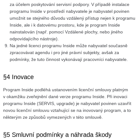
za účelem poskytování servisní podpory. V případě instalace
programu Inside v prostředí nabyvatele je nabyvatel povinen
umožnit se stejného důvodu vzdálený přístup nejen k programu
Inside, ale i k datovému prostoru, kde je program Inside
nainstalován (např. pomocí Vzdálené plochy, nebo jiného
odpovídajícího nástroje).
Na jedné licenci programu Inside může nabyvatel současně
zpracovávat agendu i pro jiné právní subjekty, avšak za
podmínky, že tuto činnost vykonávají pracovníci nabyvatele.
§4 Inovace
Program Inside podléhá ustanovením licenční smlouvy platným
v okamžiku zveřejnění dané verze programu Inside. Při inovaci
programu Inside (SERVIS, upgrade) je nabyvatel povinen uzavřít
novou licenční smlouvu vztahující se na inovovaný program, a to
některým ze způsobů vymezených v této smlouvě.
§5 Smluvní podmínky a náhrada škody