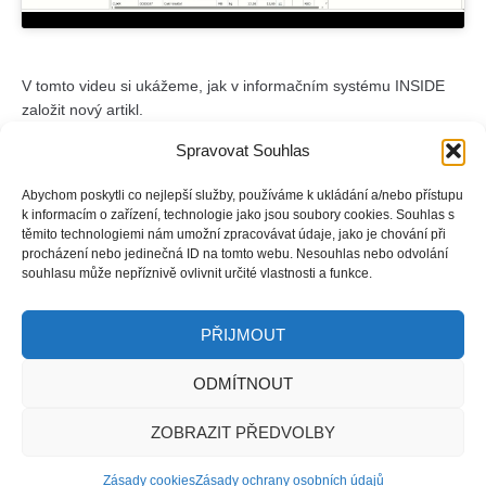
V tomto videu si ukážeme, jak v informačním systému INSIDE
založit nový artikl.
Spravovat Souhlas
Artikl je položka, která vstupuje do dokladu (výrobek, materiál,
zboží, služba, pracovní výkon…).
Abychom poskytli co nejlepší služby, používáme k ukládání a/nebo přístupu
Naučíte se, kde najít potřebná pole a jaké údaje je třeba vyplnit
k informacím o zařízení, technologie jako jsou soubory cookies. Souhlas s
pro úspěšné založení nového artiklu.
těmito technologiemi nám umožní zpracovávat údaje, jako je chování při
procházení nebo jedinečná ID na tomto webu. Nesouhlas nebo odvolání
souhlasu může nepříznivě ovlivnit určité vlastnosti a funkce.
PŘIJMOUT
ODMÍTNOUT
ZOBRAZIT PŘEDVOLBY
Zásady cookies
Zásady ochrany osobních údajů