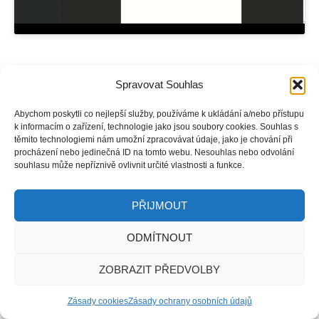
V tomto videu si ukážeme, jak v informačním systému INSIDE
Spravovat Souhlas
vložíme textovou položku do dokladu.
Abychom poskytli co nejlepší služby, používáme k ukládání a/nebo přístupu
K položkám dokladu potřebujeme mnohokrát připisovat různé
k informacím o zařízení, technologie jako jsou soubory cookies. Souhlas s
poznámky (rozměry, barvy, dokumentace…). K tomu v systému
těmito technologiemi nám umožní zpracovávat údaje, jako je chování při
INSIDE použijeme textovou položku.
procházení nebo jedinečná ID na tomto webu. Nesouhlas nebo odvolání
souhlasu může nepříznivě ovlivnit určité vlastnosti a funkce.
PŘIJMOUT
ODMÍTNOUT
ZOBRAZIT PŘEDVOLBY
Zásady cookies
Zásady ochrany osobních údajů