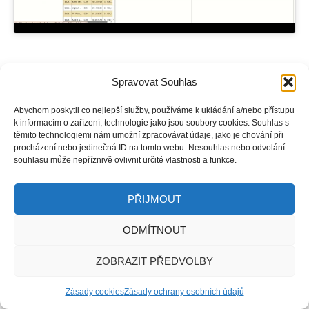
V tomto videu si ukážeme, jak v informačním systému INSIDE
Spravovat Souhlas
sledovat změny v propojených dokladech.
Výhoda a plus – i když se v kterékoliv fázi zakázky něco změní,
Abychom poskytli co nejlepší služby, používáme k ukládání a/nebo přístupu
promítne se tato změna i do ostatních dokladů.
k informacím o zařízení, technologie jako jsou soubory cookies. Souhlas s
těmito technologiemi nám umožní zpracovávat údaje, jako je chování při
procházení nebo jedinečná ID na tomto webu. Nesouhlas nebo odvolání
souhlasu může nepříznivě ovlivnit určité vlastnosti a funkce.
PŘIJMOUT
ODMÍTNOUT
ZOBRAZIT PŘEDVOLBY
Zásady cookies
Zásady ochrany osobních údajů