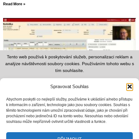
Read More »
Tento web používá k poskytování služeb, personalizaci reklam a
analýze návštěvnosti soubory cookies. Používáním tohoto webu s
tím souhlasíte.
Informace o zpracování cookies
Spravovat Souhlas
Zásady ochrany osobních údajů
Přílohy – Nabídka s obrázky
Obchodní podmínky
Abychom poskytli co nejlepší služby, používáme k ukládání a/nebo přístupu
08.10.2025
Žádné komentáře
k informacím o zařízení, technologie jako jsou soubory cookies. Souhlas s
* Jak vložit k dokladu přílohu
těmito technologiemi nám umožní zpracovávat údaje, jako je chování při
procházení nebo jedinečná ID na tomto webu. Nesouhlas nebo odvolání
Read More »
souhlasu může nepříznivě ovlivnit určité vlastnosti a funkce.
Kpt. Jaroše 5589/38