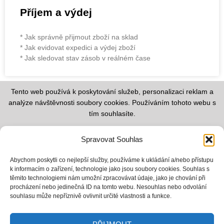
Příjem a výdej
* Jak správně přijmout zboží na sklad
* Jak evidovat expedici a výdej zboží
* Jak sledovat stav zásob v reálném čase
Tento web používá k poskytování služeb, personalizaci reklam a
analýze návštěvnosti soubory cookies. Používáním tohoto webu s
tím souhlasíte.
Informace o zpracování cookies
Spravovat Souhlas
Zásady ochrany osobních údajů
Obchodní podmínky
Abychom poskytli co nejlepší služby, používáme k ukládání a/nebo přístupu
k informacím o zařízení, technologie jako jsou soubory cookies. Souhlas s
těmito technologiemi nám umožní zpracovávat údaje, jako je chování při
procházení nebo jedinečná ID na tomto webu. Nesouhlas nebo odvolání
souhlasu může nepříznivě ovlivnit určité vlastnosti a funkce.
Kpt. Jaroše 5589/38