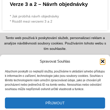
Verze 3 a 2 – Návrh objednávky
* Jak probíhá návrh objednávky
* Rozdíl mezi verzemi 3 a 2
Tento web používá k poskytování služeb, personalizaci reklam a
analýze návštěvnosti soubory cookies. Používáním tohoto webu s
tím souhlasíte.
Informace o zpracování cookies
Spravovat Souhlas
Zásady ochrany osobních údajů
Obchodní podmínky
Abychom poskytli co nejlepší služby, používáme k ukládání a/nebo přístupu
k informacím o zařízení, technologie jako jsou soubory cookies. Souhlas s
těmito technologiemi nám umožní zpracovávat údaje, jako je chování při
procházení nebo jedinečná ID na tomto webu. Nesouhlas nebo odvolání
souhlasu může nepříznivě ovlivnit určité vlastnosti a funkce.
Kpt. Jaroše 5589/38
PŘIJMOUT
722 00 Ostrava-Třebovice
tel.: 602 516 233