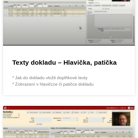
Texty dokladu – Hlavička, patička
* Jak do dokladu vložit doplňkové texty
* Zobrazení v hlavičcce či patičce dokladu